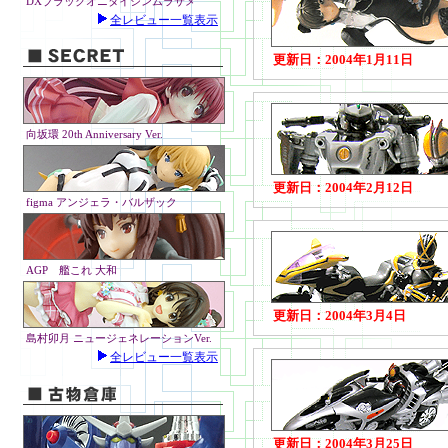
DXブラックオニタイジンムラサメ
全レビュー一覧表示
更新日：2004年1月11日
向坂環 20th Anniversary Ver.
更新日：2004年2月12日
figma アンジェラ・バルザック
AGP 艦これ 大和
更新日：2004年3月4日
島村卯月 ニュージェネレーションVer.
全レビュー一覧表示
更新日：2004年3月25日