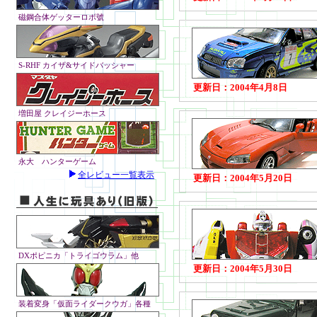
磁鋼合体ゲッターロボ號
S-RHF カイザ&サイドバッシャー
更新日：2004年4月8日
増田屋 クレイジーホース
永大 ハンターゲーム
全レビュー一覧表示
更新日：2004年5月20日
DXポピニカ「トライゴウラム」他
更新日：2004年5月30日
装着変身「仮面ライダークウガ」各種