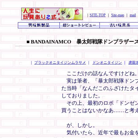
｜
SITE-TOP
｜
Site-map
｜
mail
■ BANDAINAMCO 暴太郎戦隊ドンブラザ
｜
ブラックオニタイジンムラサメ
｜
ドンオニタイジン
｜
虎龍
ここだけの話なんですけどね
実は筆者、「暴太郎戦隊ドンブ
た当時「なんだこのふざけたタイ
しておりました。
その上、最初のロボ「ドンゼン
買うことはないかなあ……と考
が、しかし。
気付いたら、近年で最もお金を