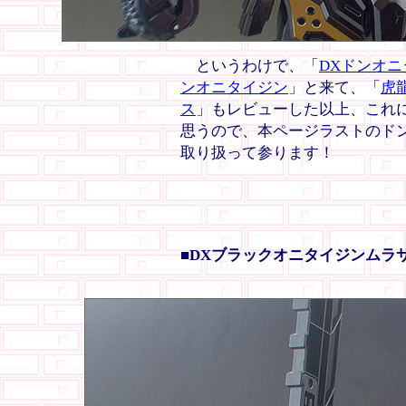
というわけで、「
DXドンオニ
ンオニタイジン
」と来て、「
虎
ス
」もレビューした以上、これ
思うので、本ページラストのド
取り扱って参ります！
■DXブラックオニタイジンムラ