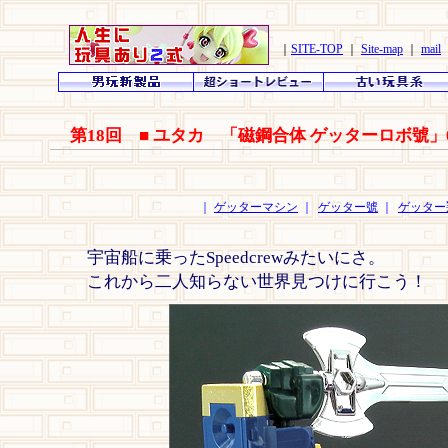
｜
SITE-TOP
｜
Site-map
｜
mail
第18回 ■ ユタカ 「磁鋼合体 ゲッターロボ號」
｜
ゲッターマシン
｜
ゲッター號
｜
ゲッター
宇宙船に乗ったSpeedcrewみたいにさ。
これから二人知らない世界見つけに行こう！