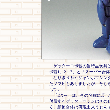
ゲッターロボ號の当時品玩具は
ボ號1、2、3」と「スーパー合
なりきり系やジャンボマシンダ
たソフビもありましたが、そち
して。
「DX～」は、その名称に反し
付属するゲッターマシンはその
く、組換合体は再現出来ません