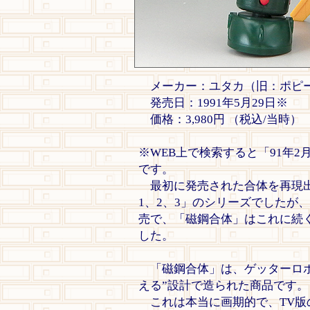
メーカー：ユタカ（旧：ポピ
発売日：1991年5月29日※
価格：3,980円 （税込/当時）
※WEB上で検索すると「91年
です。
最初に発売された合体を再現出
1、2、3」のシリーズでしたが、
売で、「磁鋼合体」はこれに続
した。
「磁鋼合体」は、ゲッターロボ
える”設計で造られた商品です。
これは本当に画期的で、TV版