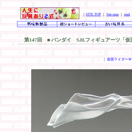
｜
SITE-TOP
｜
Site-map
｜
mail
第147回 ■ バンダイ S.H.フィギュアーツ
｜ 仮面ライダーＷ