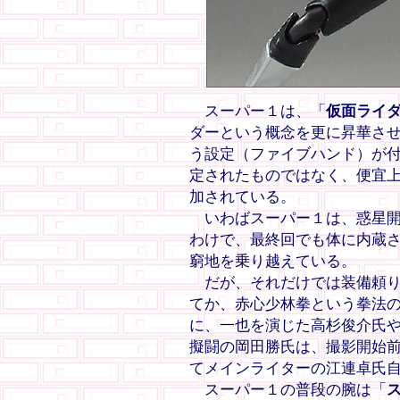
スーパー１は、「
仮面ライ
ダーという概念を更に昇華させ
う設定（ファイブハンド）が
定されたものではなく、便宜
加されている。
いわばスーパー１は、惑星開
わけで、最終回でも体に内蔵
窮地を乗り越えている。
だが、それだけでは装備頼り
てか、赤心少林拳という拳法
に、一也を演じた高杉俊介氏
擬闘の岡田勝氏は、撮影開始
てメインライターの江連卓氏
スーパー１の普段の腕は「