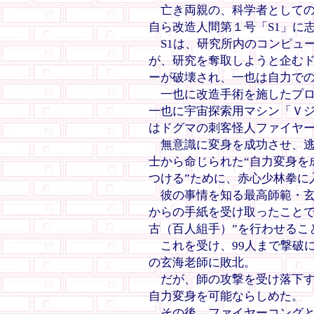
亡き両親の、科学者としての
自ら改造人間第１号「S1」に
S1は、研究所内のコンピュ
が、研究を奪取しようと企む
ーが破壊され、一也は自力で
一也に改造手術を施したプロ
一也に宇宙探索用マシン「Ｖ
はドグマの刺客怪人ファイヤ
無意識に変身を成功させ、逃
士から命じられた“自力変身を
つける”ために、赤心少林拳に
彼の事情を知る最高師範・玄
からの手紙を受け取ったことで
古（百人組手）”を行わせるこ
これを受け、99人まで撃破に
の玄海老師に敗北。
だが、師の攻撃を受け落下す
自力変身を可能ならしめた。
その後、ファイヤーコングと