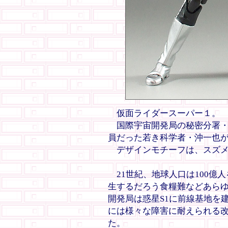
仮面ライダースーパー１。
国際宇宙開発局の秘密分署・
員だった若き科学者・沖一也
デザインモチーフは、スズメ
21世紀、地球人口は100億
生するだろう食糧難などあら
開発局は惑星S1に前線基地を
には様々な障害に耐えられる
た。