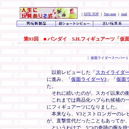
｜
SITE-TOP
｜
Site-map
｜
mail
第93回 ■ バンダイ S.H.フィギュアーツ「
｜ 仮面ライダースーパー１
以前レビューした「
スカイライダ
に進み、「
仮面ライダーV3
」「
仮面
た。
それに続いたのが、スカイ以来の衝撃
これまでは商品化ハブられ候補の一
にフィギュアーツになりました。
本来なら、V3とストロンガーのレ
が、直撃世代だったこともあってか
というわけで、5つの奇跡の腕を持