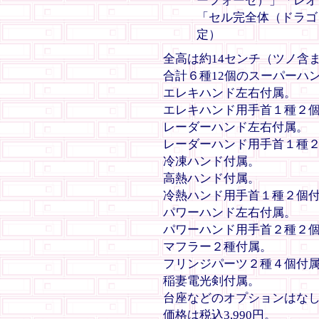
ーフォーゼ）」「レオ
「セル完全体（ドラゴ
定）
全高は約14センチ（ツノ含
合計６種12個のスーパーハ
エレキハンド左右付属。
エレキハンド用手首１種２個
レーダーハンド左右付属。
レーダーハンド用手首１種２
冷凍ハンド付属。
高熱ハンド付属。
冷熱ハンド用手首１種２個付
パワーハンド左右付属。
パワーハンド用手首２種２個
マフラー２種付属。
フリンジパーツ２種４個付
稲妻電光剣付属。
台座などのオプションはな
価格は税込3,990円。