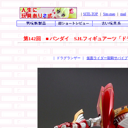
｜
SITE-TOP
｜
Site-map
｜
mail
第142回 ■ バンダイ S.H.フィギュアーツ「
｜ ドラグランザー ｜
仮面ライダー龍騎サバイブ