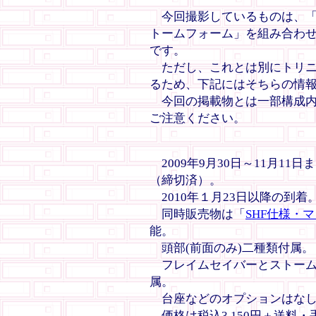
今回撮影しているものは、「S
トームフォーム」を組み合わ
です。
ただし、これとは別にトリニ
るため、下記にはそちらの情
今回の掲載物とは一部構成内
ご注意ください。
2009年9月30日～11月1
（締切済）。
2010年１月23日以降の到着
同時販売物は「
SHF仕様・
能。
頭部(前面のみ)二種類付属。
フレイムセイバーとストーム
属。
台座などのオプションはな
価格は税込3,150円＋送料・