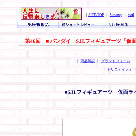
｜
SITE-TOP
｜
Site-map
｜
mail
第46回 ■ バンダイ S.H.フィギュアーツ「
｜
商品解説
｜
グランドフォーム
｜
｜
トリニティフォー
■S.H.フィギュアーツ 仮面