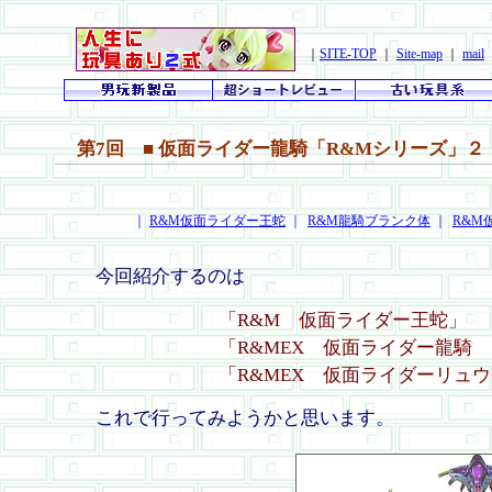
｜
SITE-TOP
｜
Site-map
｜
mail
第7回 ■ 仮面ライダー龍騎「R&Mシリーズ」２
｜
R&M仮面ライダー王蛇
｜
R&M龍騎ブランク体
｜
R&M
今回紹介するのは
「R&M 仮面ライダー王蛇」
「R&MEX 仮面ライダー龍騎
「R&MEX 仮面ライダーリュ
これで行ってみようかと思います。