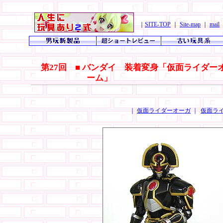
｜
SITE-TOP
｜
Site-map
｜
mail
第27回 ■ バンダイ 装着変身「仮面ライダ
ーム」
｜
仮面ライダーオーガ
｜
仮面ラ