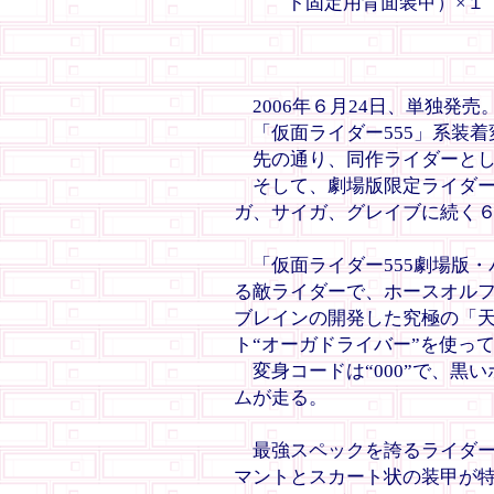
ト固定用背面装甲）×１
2006年６月24日、単独発売
「仮面ライダー555」系装着
先の通り、同作ライダーとし
そして、劇場版限定ライダー
ガ、サイガ、グレイブに続く
「仮面ライダー555劇場版・
る敵ライダーで、ホースオル
ブレインの開発した究極の「
ト“オーガドライバー”を使っ
変身コードは“000”で、黒
ムが走る。
最強スペックを誇るライダー
マントとスカート状の装甲が