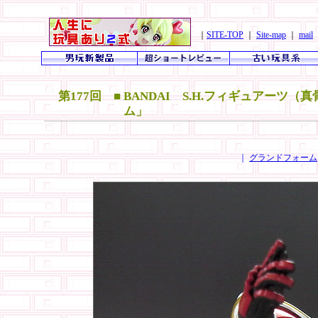
｜
SITE-TOP
｜
Site-map
｜
mail
第177回 ■ BANDAI S.H.フィギュアー
ム」
｜
グランドフォーム