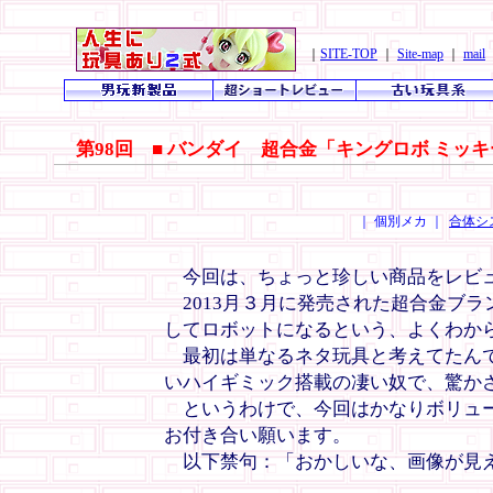
｜
SITE-TOP
｜
Site-map
｜
mail
第98回 ■ バンダイ 超合金「キングロボ ミッ
｜ 個別メカ ｜
合体シ
今回は、ちょっと珍しい商品をレビ
2013月３月に発売された超合金ブラ
してロボットになるという、よくわか
最初は単なるネタ玩具と考えてたんで
いハイギミック搭載の凄い奴で、驚か
というわけで、今回はかなりボリュー
お付き合い願います。
以下禁句：「おかしいな、画像が見