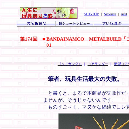
｜
SITE-TOP
｜
Site-map
｜
mail
第174回 ■ BANDAINAMCO METALB
01
｜
ゴッドガンダム
｜
コアランダー
｜
新型コア
筆者、玩具生活最大の失敗。
と書くと、まるで本商品が失敗作だっ
ませんが、そうじゃないんです。
ものすご～く、マヌケな経緯でコレ