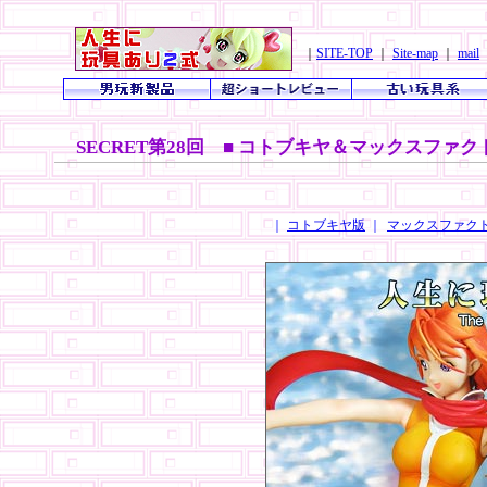
｜
SITE-TOP
｜
Site-map
｜
mail
SECRET第28回 ■ コトブキヤ＆マックスファク
｜
コトブキヤ版
｜
マックスファク