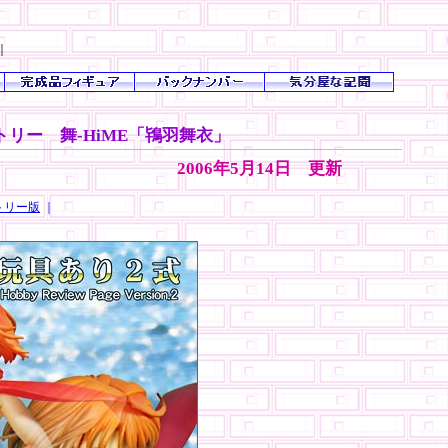
｜
トリー 舞-HiME「鴇羽舞衣」
2006年5月14日 更新
トリー版
｜