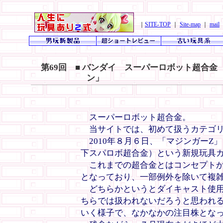
｜
SITE-TOP
｜
Site-map
｜
mail
第69回 ■ バンダイ スーパーロボット超合金 
ン」
スーパーロボット超合金。
当サイトでは、初めて扱うカテゴリ
2010年８月６日、「マジンガーZ
下スパロボ超合金）という新規玩具
これまでの超合金とはコンセプトが
となっており、一部例外を除いて複
どちらかというとダイキャスト使用版
ちらでは扱われないだろうと思われ
いく様子で、なかなかの注目株とな