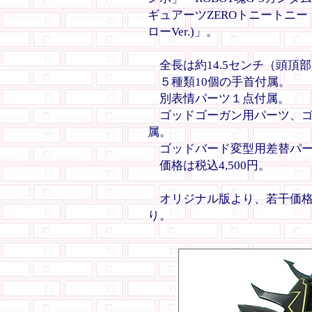
ギュアーツZEROトニートニ
ローVer.)」。
全長は約14.5センチ（頭頂
５種類10個の手首付属。
別表情パーツ１点付属。
ゴッドゴーガン用パーツ、ゴ
属。
ゴッドバード変型用差替パ
価格は税込4,500円。
オリジナル版より、若干価格
り。