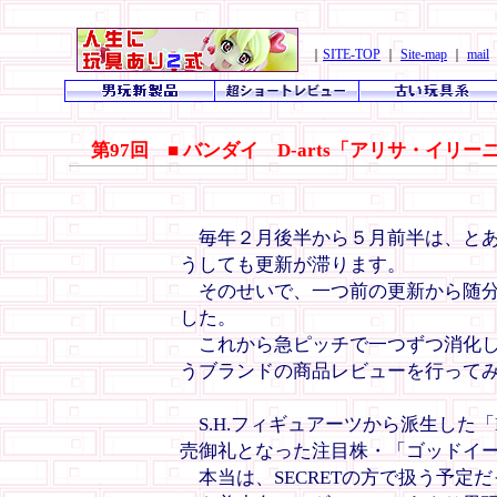
｜
SITE-TOP
｜
Site-map
｜
mail
第97回 ■ バンダイ D-arts「アリサ・イリ
毎年２月後半から５月前半は、とあ
うしても更新が滞ります。
そのせいで、一つ前の更新から随分
した。
これから急ピッチで一つずつ消化し
うブランドの商品レビューを行って
S.H.フィギュアーツから派生した「D
売御礼となった注目株・「ゴッドイ
本当は、SECRETの方で扱う予定