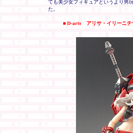
ても美少女フィギュアというより男
た。
■ D-arts アリサ・イリー