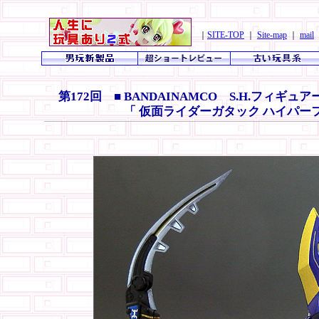
｜
SITE-TOP
｜
Site-map
｜
mail
第172回 ■ BANDAINAMCO S.H.フィギ
「 仮面ライダーガタック ハイパー